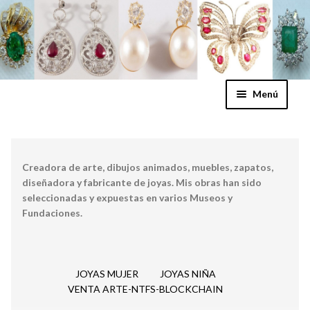
Ir
Ir
Menú
a
al
la
contenido
INICIO
navegación
CONTACTO
Creadora de arte, dibujos animados, muebles, zapatos,
diseñadora y fabricante de joyas. Mis obras han sido
Expand
seleccionadas y expuestas en varios Museos y
JOYAS MUJER
Fundaciones.
el
menú
Expand
JOYAS NIÑA
hijo
el
menú
JOYAS MUJER
JOYAS NIÑA
VENTA ARTE-NTFS-BLOCKCHAIN
hijo
VENTA ARTE-NTFS-BLOCKCHAIN